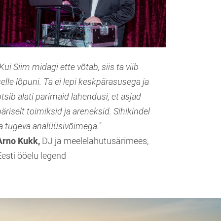
Kui Siim midagi ette võtab, siis ta viib
selle lõpuni. Ta ei lepi keskpärasusega ja
otsib alati parimaid lahendusi, et asjad
päriselt toimiksid ja areneksid. Sihikindel
ja tugeva analüüsivõimega."
Arno Kukk,
DJ ja meelelahutusärimees,
Eesti ööelu legend