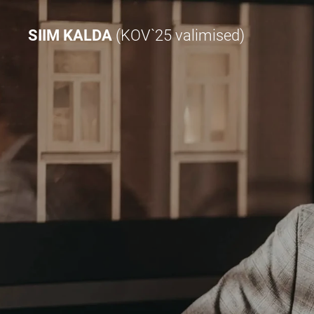
SIIM KALDA
(KOV`25 valimised)