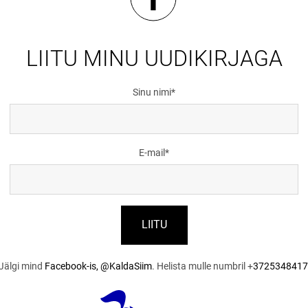
LIITU MINU UUDIKIRJAGA
Sinu nimi
E-mail
Jälgi mind
Facebook-is, @KaldaSiim
. Helista mulle numbril +
3725348417