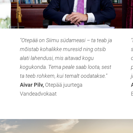
"Otepää on Siimu südameasi – ta teab ja
"
mõistab kohalikke muresid ning otsib
alati lahendusi, mis aitavad kogu
kogukonda. Tema peale saab loota, sest
ta teeb rohkem, kui temalt oodatakse."
Aivar Pilv,
Otepää juurtega
Vandeadvokaat