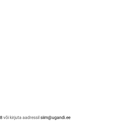
8
või kirjuta aadressil
siim@ugandi.ee