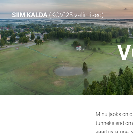
SIIM KALDA
(KOV`25 valimised)
V
Minu jaoks on ol
tunneks end o
väärtustatuna, 