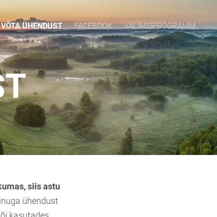
VÕTA ÜHENDUST
FACEBOOK
VALIMISPROGRAMM
ST
kumas, siis astu
inuga ühendust
või kasutades