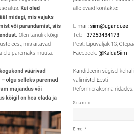
use alus.
Kui oled
allolevaid kontakte:
äl midagi, mis vajaks
ist või parandamist, siis
E-mail:
siim@ugandi.ee
endust.
Olen tänulik kõigi
Tel.: +
37253484178
uste eest, mis aitavad
Post: Lipuväljak 13, Otep
na elu paremaks muuta.
Facebook:
@KaldaSiim
e kogukond väärivad
Kandideerin sügisel kohali
t – olgu selleks paremad
valimistel Eesti
vam majandus või
Reformierakonna ridades.
s kõigil on hea elada ja
Sinu nimi
E-mail