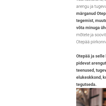
arengu ja tugev
märganud Otepä
tegemist, muutm
võta minuga üh
mõtete ja soovit
Otepää piirkon
Otepää ja sell
pidevat arengu
teenused, tuge
elukeskkond, ku
tegutseda.