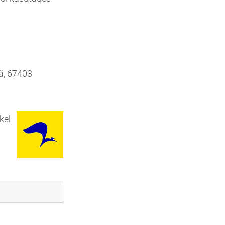
ää, 67403
kel