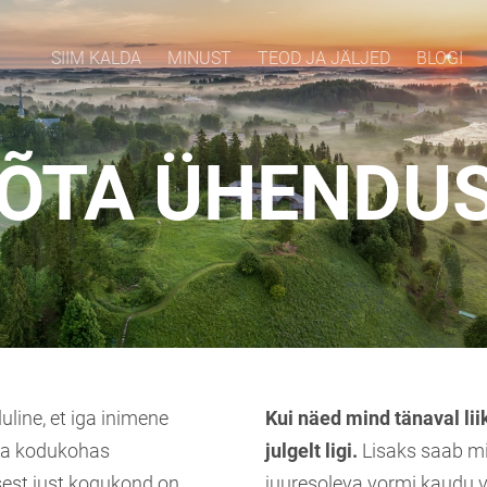
SIIM KALDA
MINUST
TEOD JA JÄLJED
BLOGI
ÕTA ÜHENDU
uline, et iga inimene
Kui näed mind tänaval lii
ma kodukohas
julgelt ligi.
Lisaks saab m
sest just kogukond on
juuresoleva vormi kaudu 