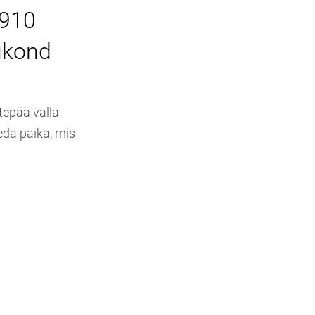
 910
gukond
tepää valla
eda paika, mis