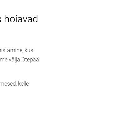
s hoiavad
istamine, kus
ime välja Otepää
mesed, kelle