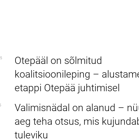
Otepääl on sõlmitud
5
koalitsioonileping – alustam
etappi Otepää juhtimisel
Valimisnädal on alanud – n
5
aeg teha otsus, mis kujunda
tuleviku