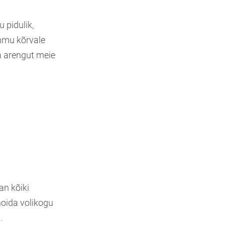
 pidulik,
ammu kõrvale
a arengut meie
an kõiki
hoida volikogu
.