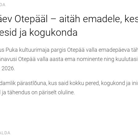
LDA
v Otepääl – aitäh emadele, ke
esid ja kogukonda
s Puka kultuurimaja pargis Otepää valla emadepäeva täh
navusi Otepää valla aasta ema nominente ning kuulutas
 2026.
üdamlik pärastlõuna, kus said kokku pered, kogukond ja ini
 ja tähendus on päriselt oluline.
ALDA