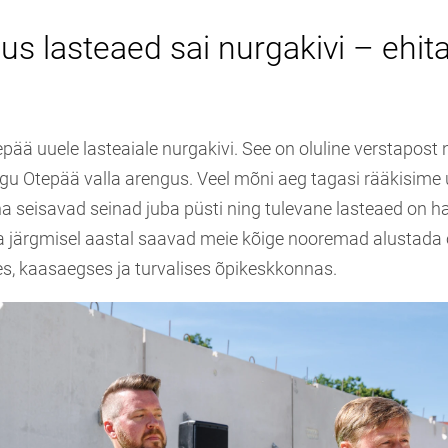
us lasteaed sai nurgakivi – ehi
pää uuele lasteaiale nurgakivi. See on oluline verstapost n
ogu Otepää valla arengus. Veel mõni aeg tagasi rääkisime 
äna seisavad seinad juba püsti ning tulevane lasteaed on
a järgmisel aastal saavad meie kõige nooremad alustad
es, kaasaegses ja turvalises õpikeskkonnas.