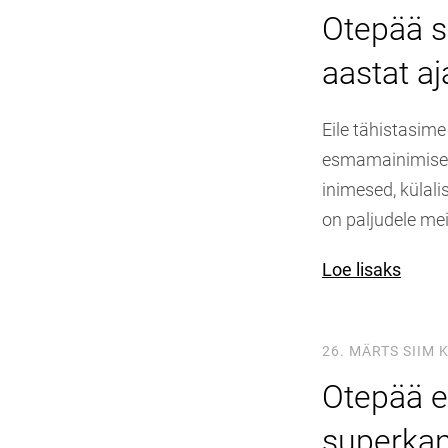
Otepää s
aastat a
Eile tähistasim
esmamainimisest.
inimesed, külal
on paljudele me
Loe lisaks
26. MÄRTS
SIIM 
Otepää e
superka