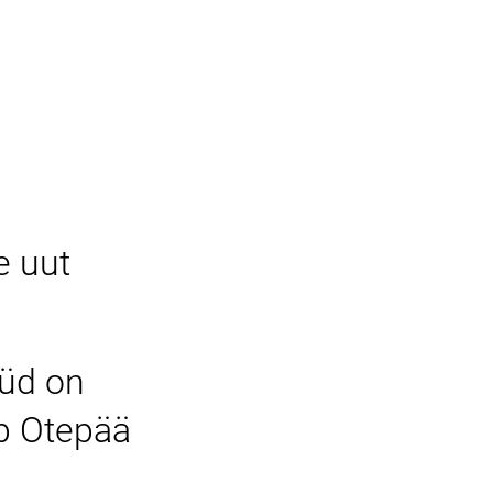
e uut
üüd on
b Otepää