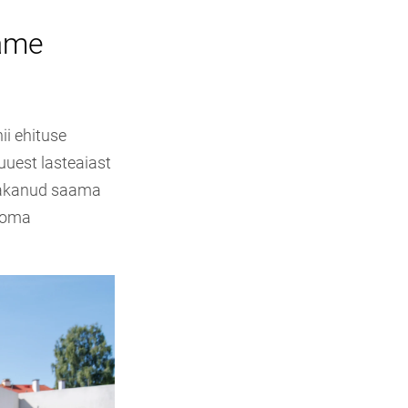
tame
ii ehituse
uuest lasteaiast
 hakanud saama
a oma