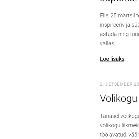
Eile, 25.märtsil
inspireeriv ja 
astuda ning tunn
vallas.
Loe lisaks
2. DETSEMBER 2
Volikogu
Tänasel volikogu
volikogu liikmei
töö avatud, vää