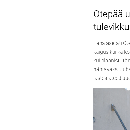
Otepää u
tulevikku
Täna asetati Ote
käigus kui ka k
kui plaanist. T
nähtavaks. Jub
lasteaiateed uu