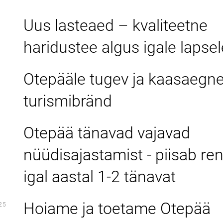
Uus lasteaed – kvaliteetne
haridustee algus igale lapsel
Otepääle tugev ja kaasaegn
turismibränd
Otepää tänavad vajavad
nüüdisajastamist - piisab re
igal aastal 1-2 tänavat
Hoiame ja toetame Otepää
25