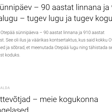
ünnipäev – 90 aastat linnana ja
jalugu – tugev lugu ja tugev ko
e Otepää sünnipäeva – 90 aastat linnana ja 910 aastat
 See oli ilus ja väärikas kontsertaktus, kus said kokku O
ised ja sõbrad, et meenutada Otepää lugu ning tähistada s
ist koduks.
KALDA
ttevõtjad – meie kogukonna
ngelased