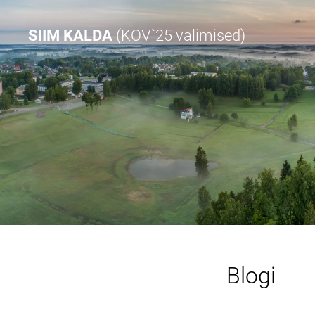
SIIM KALDA
(KOV`25 valimised)
Blogi