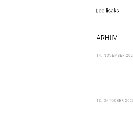
Loe lisaks
ARHIIV
14. NOVEMBER 202
13. OKTOOBER 202