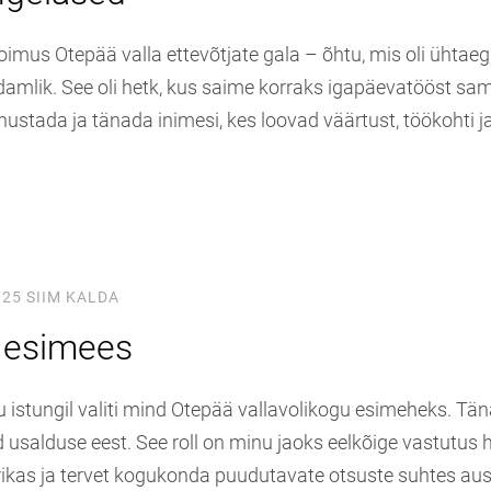
 toimus Otepää valla ettevõtjate gala – õhtu, mis oli ühtaegu
südamlik. See oli hetk, kus saime korraks igapäevatööst s
ustada ja tänada inimesi, kes loovad väärtust, töökohti j
025
SIIM KALDA
 esimees
 istungil valiti mind Otepää vallavolikogu esimeheks. Tän
d usalduse eest. See roll on minu jaoks eelkõige vastutus 
rikas ja tervet kogukonda puudutavate otsuste suhtes aus