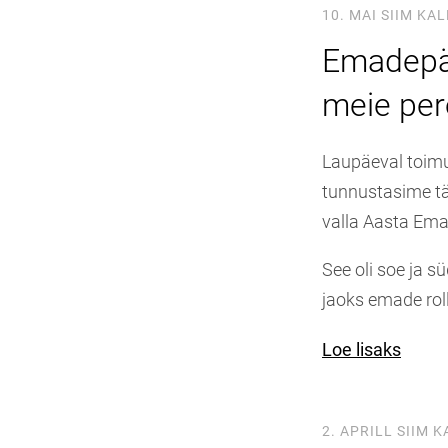
10. MAI
SIIM KA
Emadepäe
meie per
Laupäeval toimu
tunnustasime tä
valla Aasta Ema
See oli soe ja s
jaoks emade roll
Loe lisaks
2. APRILL
SIIM K