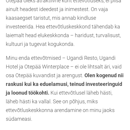
Otepää oleks atraktiivne koht ettevõtluseks, ei piisa
ainult headest ideedest ja inimestest. On vaja
kaasaegset taristut, mis annab kindluse
investeerida. Hea ettevõtluskeskkond tähendab ka
laiemalt head elukeskkonda – haridust, turvalisust,
kultuuri ja tugevat kogukonda.
Minu enda ettevõtmised – Ugandi Resto, Ugandi
Hotel ja Otepää Winterplace – ei ole lihtsalt äri, vaid
osa Otepää kuvandist ja arengust.
Olen kogenud nii
raskusi kui ka eduelamusi, teinud investeeringuid
ja loonud töökohti.
Kui ettevõtlusel läheb hästi,
läheb hästi ka vallal. See on põhjus, miks
ettevõtluskeskkonna arendamine on minu jaoks
südameasi.