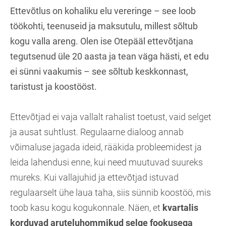
Ettevõtlus on kohaliku elu vereringe – see loob
töökohti, teenuseid ja maksutulu, millest sõltub
kogu valla areng. Olen ise Otepääl ettevõtjana
tegutsenud üle 20 aasta ja tean väga hästi, et edu
ei sünni vaakumis – see sõltub keskkonnast,
taristust ja koostööst.
Ettevõtjad ei vaja vallalt rahalist toetust, vaid selget
ja ausat suhtlust. Regulaarne dialoog annab
võimaluse jagada ideid, rääkida probleemidest ja
leida lahendusi enne, kui need muutuvad suureks
mureks. Kui vallajuhid ja ettevõtjad istuvad
regulaarselt ühe laua taha, siis sünnib koostöö, mis
toob kasu kogu kogukonnale. Näen, et
kvartalis
korduvad aruteluhommikud selge fookusega