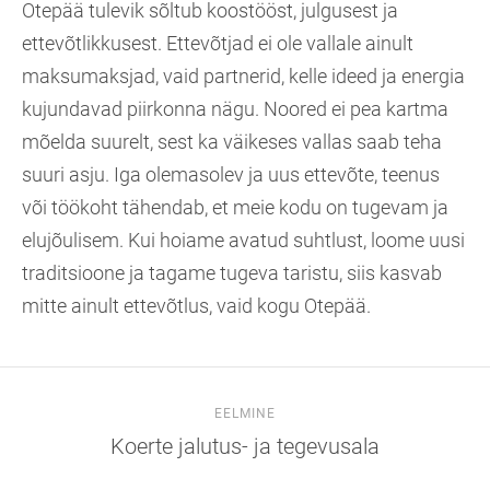
Otepää tulevik sõltub koostööst, julgusest ja
ettevõtlikkusest. Ettevõtjad ei ole vallale ainult
maksumaksjad, vaid partnerid, kelle ideed ja energia
kujundavad piirkonna nägu. Noored ei pea kartma
mõelda suurelt, sest ka väikeses vallas saab teha
suuri asju. Iga olemasolev ja uus ettevõte, teenus
või töökoht tähendab, et meie kodu on tugevam ja
elujõulisem. Kui hoiame avatud suhtlust, loome uusi
traditsioone ja tagame tugeva taristu, siis kasvab
mitte ainult ettevõtlus, vaid kogu Otepää.
EELMINE
Koerte jalutus- ja tegevusala