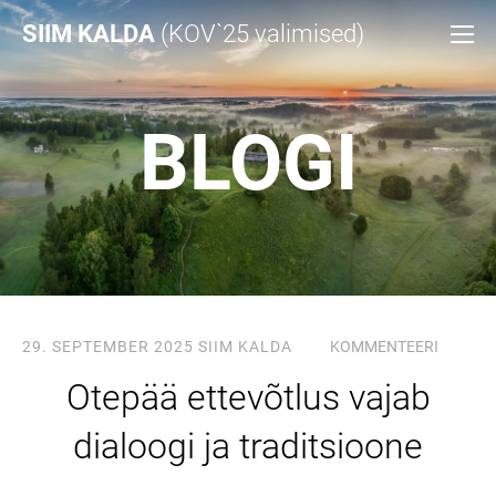
SIIM KALDA
(KOV`25 valimised)
BLOGI
29. SEPTEMBER 2025
SIIM KALDA
KOMMENTEERI
Otepää ettevõtlus vajab
dialoogi ja traditsioone