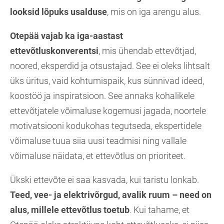
looksid lõpuks usalduse
, mis on iga arengu alus.
Otepää vajab ka iga-aastast
ettevõtluskonverentsi
, mis ühendab ettevõtjad,
noored, eksperdid ja otsustajad. See ei oleks lihtsalt
üks üritus, vaid kohtumispaik, kus sünnivad ideed,
koostöö ja inspiratsioon. See annaks kohalikele
ettevõtjatele võimaluse kogemusi jagada, noortele
motivatsiooni kodukohas tegutseda, ekspertidele
võimaluse tuua siia uusi teadmisi ning vallale
võimaluse näidata, et ettevõtlus on prioriteet.
Ükski ettevõte ei saa kasvada, kui taristu lonkab.
Teed, vee- ja elektrivõrgud, avalik ruum – need on
alus, millele ettevõtlus toetub
. Kui tahame, et